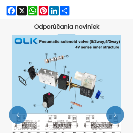
Facebook
X
WhatsApp
Pinterest
LinkedIn
Share
Odporúčania noviniek

