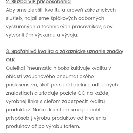
2. Služba VIP prispôsobenia
Aby sme zlepšili kvalitu a úroveň zákazníckych
služieb, najali sme špičkových odborných
výskumných a technických pracovníkov, aby
vytvorili tím výskumu a vývoja.
3. Spoľahlivá kvalita a zákaznícke uznanie značky
OLK
Ouleikai Pneumatic hlboko kultivuje kvalitu v
oblasti vzduchového pneumatického
príslušenstva, školí personál dielní o odborných
znalostiach a zriaďuje pozície QC na každej
výrobnej linke s cieľom zabezpečiť kvalitu
produktov. Našim klientom sme pomohli
prispôsobiť výrobu produktov od kreslenia
produktov až po výrobu foriem.