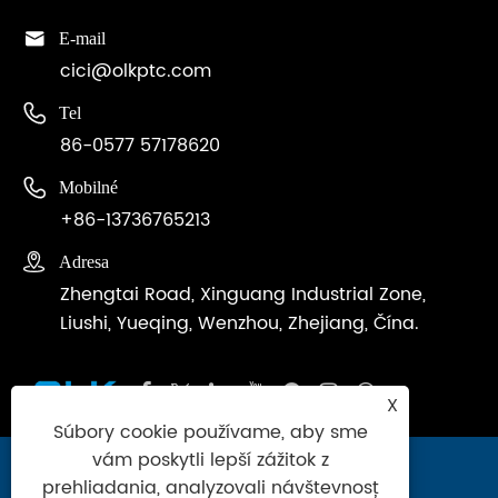

E-mail
cici@olkptc.com

Tel
86-0577 57178620

Mobilné
+86-13736765213

Adresa
Zhengtai Road, Xinguang Industrial Zone,
Liushi, Yueqing, Wenzhou, Zhejiang, Čína.
X
Súbory cookie používame, aby sme
vám poskytli lepší zážitok z
Copyright © 2024 Zhejiang Ouleikai
prehliadania, analyzovali návštevnosť