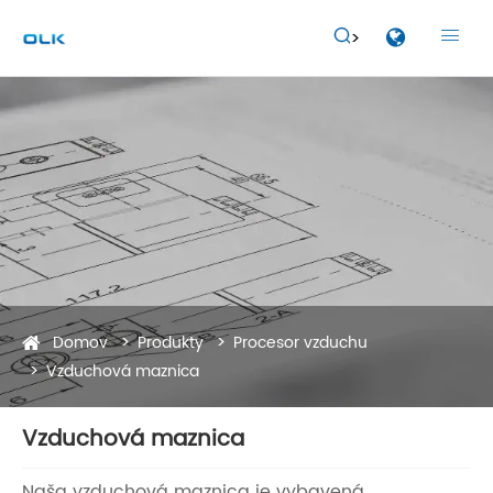


Domov
Produkty
Procesor vzduchu
Vzduchová maznica
Vzduchová maznica
Naša vzduchová maznica je vybavená