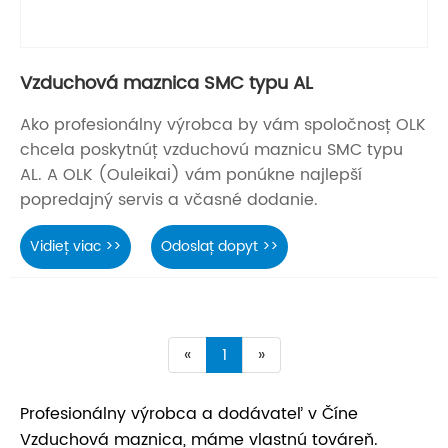
Vzduchová maznica SMC typu AL
Ako profesionálny výrobca by vám spoločnosť OLK
chcela poskytnúť vzduchovú maznicu SMC typu
AL. A OLK (Ouleikai) vám ponúkne najlepší
popredajný servis a včasné dodanie.
Vidieť viac >>
Odoslať dopyt >>
«
1
»
Profesionálny výrobca a dodávateľ v Číne
Vzduchová maznica, máme vlastnú továreň.