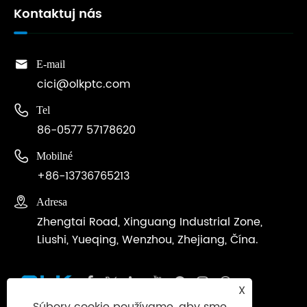
Kontaktuj nás

E-mail
cici@olkptc.com

Tel
86-0577 57178620

Mobilné
+86-13736765213

Adresa
Zhengtai Road, Xinguang Industrial Zone,
Liushi, Yueqing, Wenzhou, Zhejiang, Čína.
X