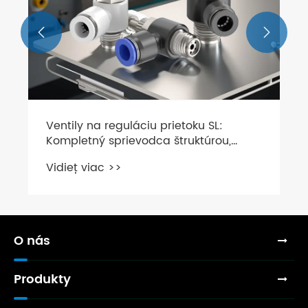


Ventily na reguláciu prietoku SL:
Kompletný sprievodca štruktúrou,
funkciou a aplikáciami
Vidieť viac >>
O nás
Produkty