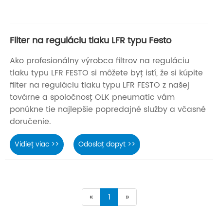
Filter na reguláciu tlaku LFR typu Festo
Ako profesionálny výrobca filtrov na reguláciu
tlaku typu LFR FESTO si môžete byť istí, že si kúpite
filter na reguláciu tlaku typu LFR FESTO z našej
továrne a spoločnosť OLK pneumatic vám
ponúkne tie najlepšie popredajné služby a včasné
doručenie.
Vidieť viac >>
Odoslať dopyt >>
«
1
»