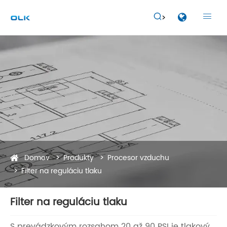


Domov
Produkty
Procesor vzduchu
Filter na reguláciu tlaku
Filter na reguláciu tlaku
S prevádzkovým rozsahom 20 až 90 PSI je tlakový