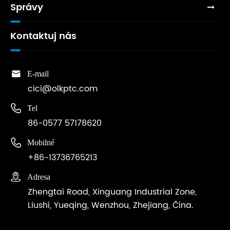
Správy
Kontaktuj nás

E-mail
cici@olkptc.com

Tel
86-0577 57178620

Mobilné
+86-13736765213

Adresa
Zhengtai Road, Xinguang Industrial Zone,
Liushi, Yueqing, Wenzhou, Zhejiang, Čína.