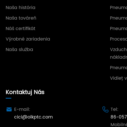
Naša história
Pneuma
Naša továreň
Pneuma
Náš certifikát
Pneumat
Výrobné zariadenia
Proces
Naša služba
Vzducho
náklad
Pneuma
Vidieť 
Kontaktuj Nás
E-mail:
Tel:


cici@olkptc.com
86-057
Mobiln