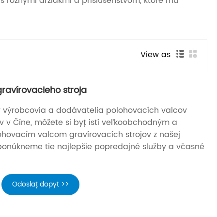
s rôznymi držiakmi a príslušenstvom, ktoré mu
View as
ravírovacieho stroja
y výrobcovia a dodávatelia polohovacích valcov
ov v Číne, môžete si byť istí veľkoobchodným a
hovacím valcom gravírovacích strojov z našej
onúkneme tie najlepšie popredajné služby a včasné
Odoslať dopyt >>