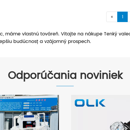
«
1
ec, máme vlastnú továreň. Vitajte na nákupe Tenký val
lepšiu budúcnosť a vzájomný prospech.
Odporúčania noviniek