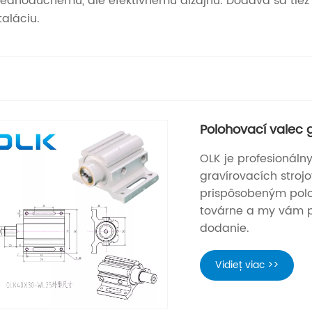
 jednoduchému, ale efektívnemu dizajnu. Dodáva sa tiež 
aláciu.
Polohovací valec g
OLK je profesionáln
gravírovacích stroj
prispôsobeným polo
továrne a my vám p
dodanie.
Vidieť viac >>