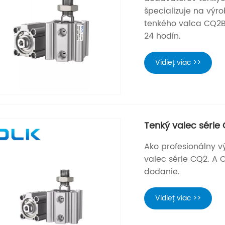
špecializuje na výr
tenkého valca CQ2B
24 hodín.
Vidieť viac >>
Tenký valec série
Ako profesionálny v
valec série CQ2. A 
dodanie.
Vidieť viac >>