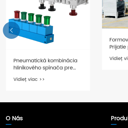

Formov
Prijati
technol
Vidieť v
Pneumatická kombinácia
hliníkového spínača pre
ropný tanker s
Vidieť viac >>
automatickým vystavením
núdze a rezervovanými
otvormi
O Nás
Produ