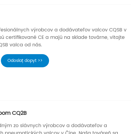
ofesionálnych výrobcov a dodávateľov valcov CQSB v
ú certifikované CE a majú na sklade továrne, vitajte
SB valca od nás.
Odoslať dopyt >>
ypom CQ2B
jedným zo slávnych výrobcov a dodávateľov a
h pneumatických valcov v Číne. Naša továreň sa