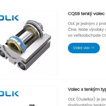
CQSB tenký valec
OLK je jedným z pr
Číne. Naše výrobky s
vo veľkoobchode CQ
Vidieť viac >>
Valec s tenkým t
OLK (Ouleikai) je 
dodávateľov tenkýc