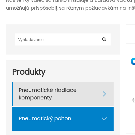
Náš tenký valec sa ľahko inštaluje a udržiava vďaka
umožňujú prispôsobiť sa rôznym požiadavkám na inšt
Produkty
Pneumatické riadiace

komponenty
Pneumatický pohon
