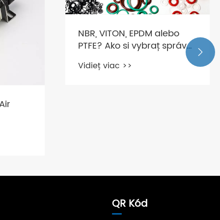
NBR, VITON, EPDM alebo
PTFE? Ako si vybrať správny

tesniaci materiál pre váš
Vidieť viac >>
solenoidový ventil?
Air
QR Kód