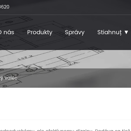
8620
O nás
Produkty
Správy
Stiahnuť ▼
ý valec