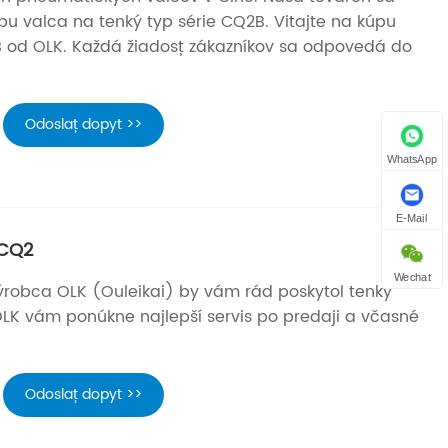
obu valca na tenký typ série CQ2B. Vitajte na kúpu
 od OLK. Každá žiadosť zákazníkov sa odpovedá do
Odoslať dopyt >>
WhatsApp
E-Mail
 CQ2
Wechat
ýrobca OLK (Ouleikai) by vám rád poskytol tenký
OLK vám ponúkne najlepší servis po predaji a včasné
Odoslať dopyt >>