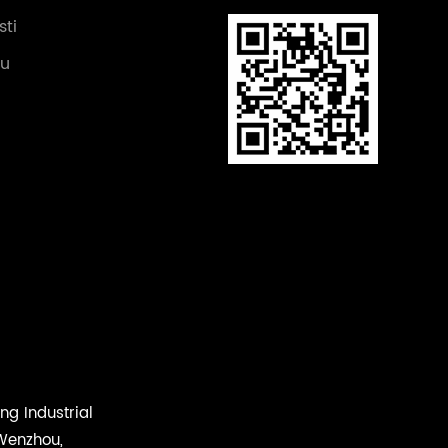
sti
lu
ng Industrial
 Wenzhou,