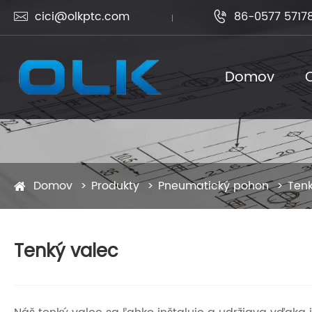
cici@olkptc.com
86-0577 5717


Domov
Domov
Produkty
Pneumatický pohon
Tenk
Tenký valec