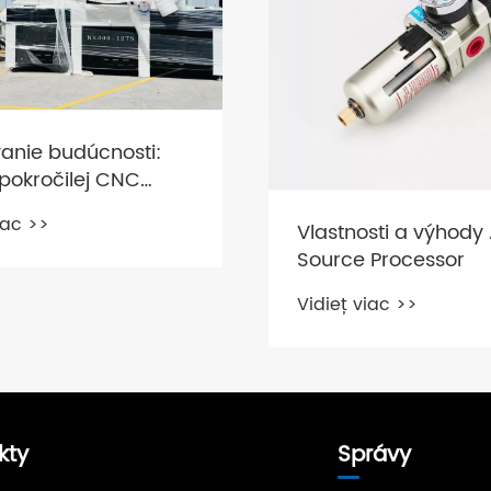
anie budúcnosti:
e pokročilej CNC
ógie vo výrobe
iac >>
Vlastnosti a výhody 
Source Processor
Vidieť viac >>
kty
Správy