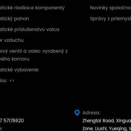
tické riadiace komponenty
Novinky spoločno
tický pohon
Správy z priemys
ické príslušenstvo valca
or vzduchu
vý ventil a valec vyrobený z
ného komoru
tické vybavenie
viac >>
Adresa:

7 57178620
Zhengtai Road, Xingua
é:
Zone, Liushi, Yueqing,