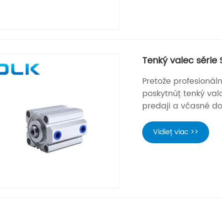
Tenký valec série
Pretože profesionál
poskytnúť tenký val
predaji a včasné do
Vidieť viac >>