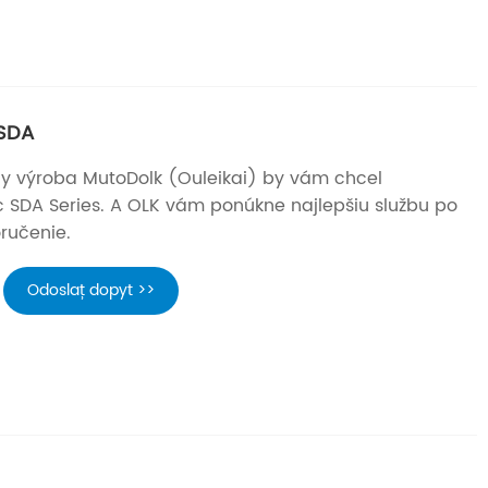
 SDA
ny výroba MutoDolk (Ouleikai) by vám chcel
c SDA Series. A OLK vám ponúkne najlepšiu službu po
ručenie.
Odoslať dopyt >>