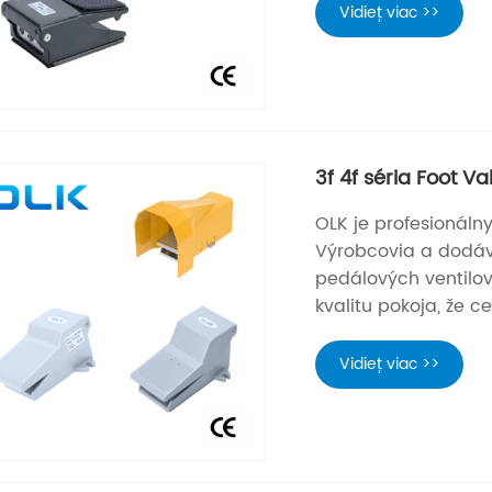
Vidieť viac >>
3f 4f séria Foot 
OLK je profesionáln
Výrobcovia a dodáv
pedálových ventilov
kvalitu pokoja, že 
Vidieť viac >>