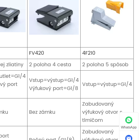
FV420
4F210
ej zliatiny
2 poloha 4 cesta
2 poloha 5 spôsob
utlet=G1/4
Vstup=výstup=G1/4
vý port
Vstup=výstup=G1/4
Výfukový port=G1/8
Zabudovaný
mku
Bez zámku
výfukový otvor s
tlmičom
WhatsApp
Zabudovaný
port