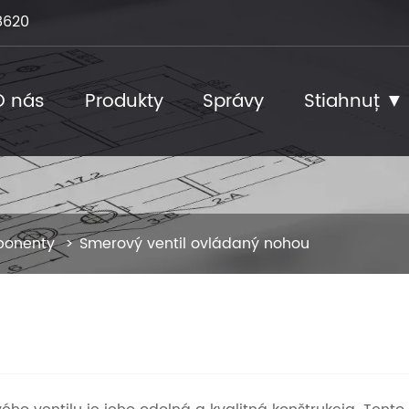
8620
O nás
Produkty
Správy
Stiahnuť ▼
ponenty
Smerový ventil ovládaný nohou