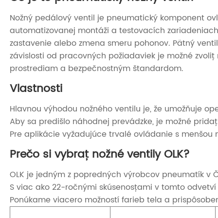
Nožný pedálový ventil je pneumatický komponent ovl
automatizovanej montáži a testovacích zariadeniach.
zastavenie alebo zmena smeru pohonov. Pätný ventil 
závislosti od pracovných požiadaviek je možné zvol
prostrediam a bezpečnostným štandardom.
Vlastnosti
Hlavnou výhodou nožného ventilu je, že umožňuje oper
Aby sa predišlo náhodnej prevádzke, je možné prida
Pre aplikácie vyžadujúce trvalé ovládanie s menšou 
Prečo si vybrať nožné ventily OLK?
OLK je jedným z popredných výrobcov pneumatík v Čí
S viac ako 22-ročnými skúsenosťami v tomto odvetví
Ponúkame viacero možností farieb tela a prispôsobeni