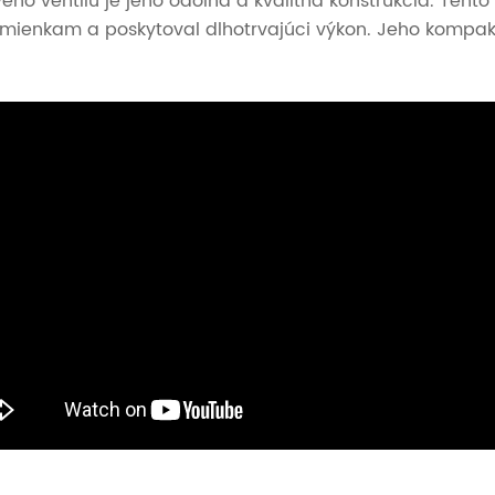
o ventilu je jeho odolná a kvalitná konštrukcia. Tento 
mienkam a poskytoval dlhotrvajúci výkon. Jeho kompaktn