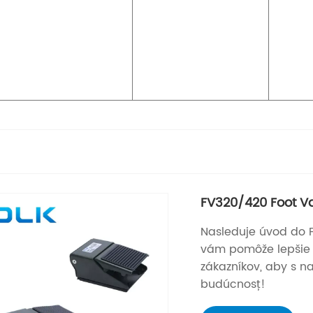
FV320/420 Foot V
Nasleduje úvod do 
vám pomôže lepšie p
zákazníkov, aby s na
budúcnosť!