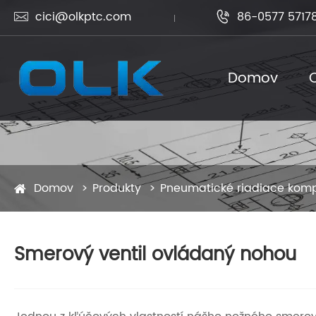
cici@olkptc.com
86-0577 5717


Domov
Domov
Produkty
Pneumatické riadiace kom
Smerový ventil ovládaný nohou