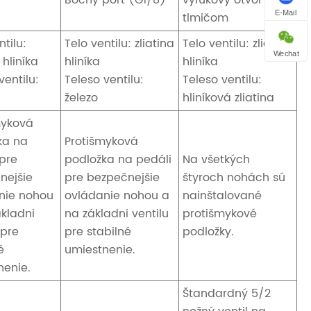
Bočný port (G1/8)
výfukový otvor s
E-Mail
tlmičom
ntilu:
Telo ventilu: zliatina
Telo ventilu: zliatina
Wechat
 hliníka
hliníka
hliníka
ventilu:
Teleso ventilu:
Teleso ventilu:
železo
hliníková zliatina
myková
ka na
Protišmyková
 pre
podložka na pedáli
Na všetkých
nejšie
pre bezpečnejšie
štyroch nohách sú
nie nohou
ovládanie nohou a
nainštalované
ákladni
na základni ventilu
protišmykové
 pre
pre stabilné
podložky.
é
umiestnenie.
nenie.
Štandardný 5/2