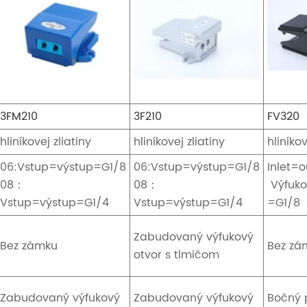
3FM210
3F210
FV320
hliníkovej zliatiny
hliníkovej zliatiny
hliníkov
06:Vstup=výstup=G1/8
06:Vstup=výstup=G1/8
Inlet=o
08：
08：
Výfuko
Vstup=výstup=G1/4
Vstup=výstup=G1/4
=G1/8
Zabudovaný výfukový
Bez zámku
Bez zá
otvor s tlmičom
Zabudovaný výfukový
Zabudovaný výfukový
Bočný 