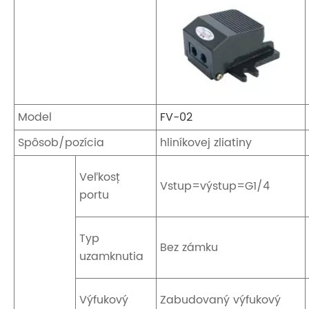
Model
FV-02
Spôsob/pozícia
hliníkovej zliatiny
Veľkosť
Vstup=výstup=G1/4
portu
Typ
Bez zámku
uzamknutia
Výfukový
Zabudovaný výfukový