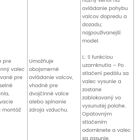
nožný ventil na
ovládanie pohybu
valcov dopredu a
dozadu;
najpoužívanejší
model.
L: S funkciou
 pre
Umožňuje
uzamknutia – Po
inný valec
obojsmerné
stlačení pedálu sa
ívané pre
ovládanie valcov,
valec vysunie a
selné
vhodné pre
zostane
nia,
dvojčinné valce
zablokovaný vo
vacie
alebo spínanie
vysunutej polohe.
 a montáž
zdroja vzduchu.
Opätovným
stlačením
odomknete a valec
sa zasunie.