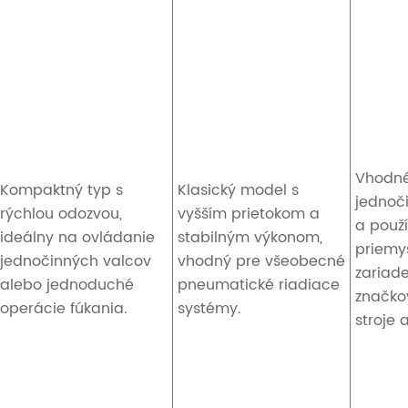
Vhodné
Kompaktný typ s
Klasický model s
jednoč
rýchlou odozvou,
vyšším prietokom a
a použ
ideálny na ovládanie
stabilným výkonom,
priemy
jednočinných valcov
vhodný pre všeobecné
zariade
alebo jednoduché
pneumatické riadiace
značko
operácie fúkania.
systémy.
stroje