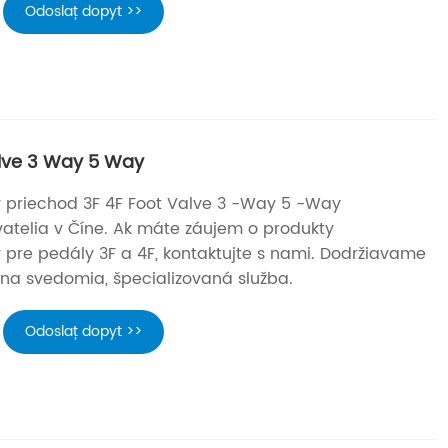
Odoslať dopyt >>
Valve 3 Way 5 Way
y priechod 3F 4F Foot Valve 3 -Way 5 -Way
atelia v Číne. Ak máte záujem o produkty
 pre pedály 3F a 4F, kontaktujte s nami. Dodržiavame
cena svedomia, špecializovaná služba.
Odoslať dopyt >>