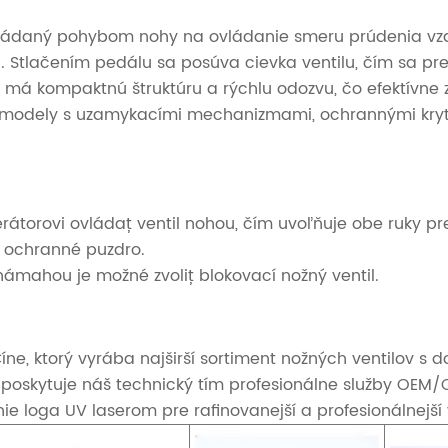
ádaný pohybom nohy na ovládanie smeru prúdenia vzduc
 Stlačením pedálu sa posúva cievka ventilu, čím sa pr
má kompaktnú štruktúru a rýchlu odozvu, čo efektívne zj
iť modely s uzamykacími mechanizmami, ochrannými kryt
átorovi ovládať ventil nohou, čím uvoľňuje obe ruky pre
ť ochranné puzdro.
námahou je možné zvoliť blokovací nožný ventil.
ne, ktorý vyrába najširší sortiment nožných ventilov 
 poskytuje náš technický tím profesionálne služby OEM
e loga UV laserom pre rafinovanejší a profesionálnejší