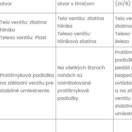
otvor
otvor s tlmičom
(G1/8)
Telo ventilu: zliatina
Telo ve
Telo ventilu: zliatina
hliníka
zliatina
hliníka
Teleso ventilu:
Teleso 
Teleso ventilu: Plast
hliníková zliatina
železo
Protiš
podlož
Na všetkých štyroch
pedáli
Protišmyková podložka
nohách sú
bezpeč
na základni ventilu pre
nainštalované
ovláda
stabilné umiestnenie.
protišmykové
a na z
podložky.
ventilu
stabiln
umiest