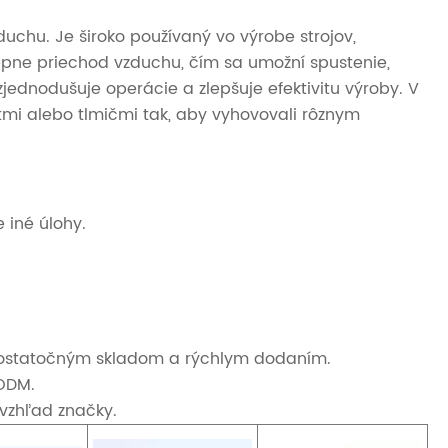
hu. Je široko používaný vo výrobe strojov,
epne priechod vzduchu, čím sa umožní spustenie,
ednodušuje operácie a zlepšuje efektivitu výroby. V
mi alebo tlmičmi tak, aby vyhovovali rôznym
 iné úlohy.
s dostatočným skladom a rýchlym dodaním.
/ODM.
 vzhľad značky.