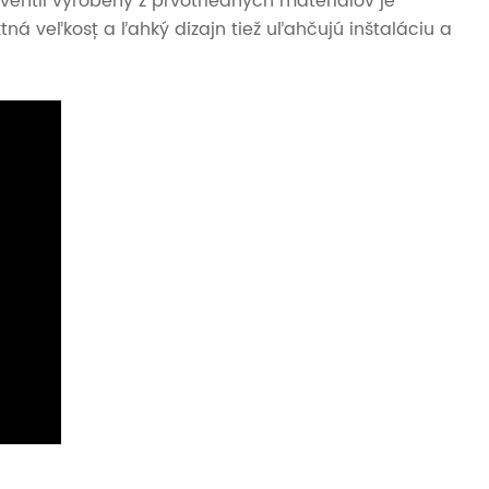
ventil vyrobený z prvotriednych materiálov je
á veľkosť a ľahký dizajn tiež uľahčujú inštaláciu a