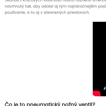
Jednou z kľúčových vlastností nášho nožného smerovéh
navrhnutý tak, aby odolal aj tým najnáročnejším pod
používanie, a to aj v stiesnených priestoroch.
Čo je to pneumatický nožný ventil?