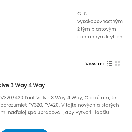
G: S
vysokopevnostným
žltým plastovým
ochranným krytom
View as
alve 3 Way 4 Way
FV320/420 Foot Valve 3 Way 4 Way, Olk dúfam, že
orozumieť FV320, FV420. Vitajte nových a starých
mi naďalej spolupracovali, aby vytvorili lepšiu