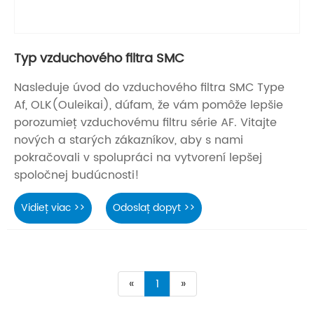
Typ vzduchového filtra SMC
Nasleduje úvod do vzduchového filtra SMC Type
Af, OLK(Ouleikai), dúfam, že vám pomôže lepšie
porozumieť vzduchovému filtru série AF. Vitajte
nových a starých zákazníkov, aby s nami
pokračovali v spolupráci na vytvorení lepšej
spoločnej budúcnosti!
Vidieť viac >>
Odoslať dopyt >>
«
1
»