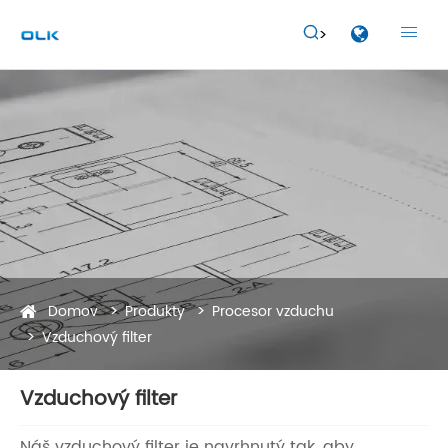


Domov
Produkty
Procesor vzduchu
Vzduchový filter
Vzduchový filter
Náš vzduchový filter je navrhnutý tak, aby