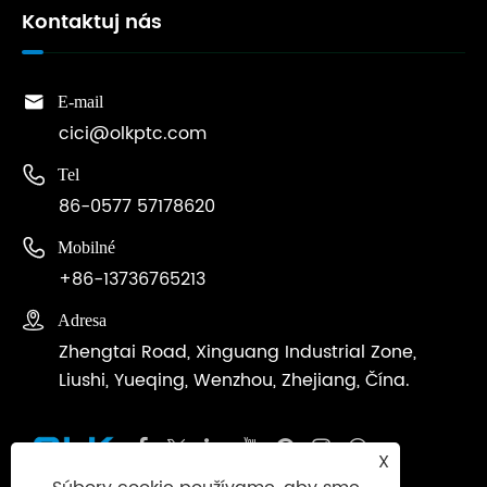
Kontaktuj nás

E-mail
cici@olkptc.com

Tel
86-0577 57178620

Mobilné
+86-13736765213

Adresa
Zhengtai Road, Xinguang Industrial Zone,
Liushi, Yueqing, Wenzhou, Zhejiang, Čína.
X