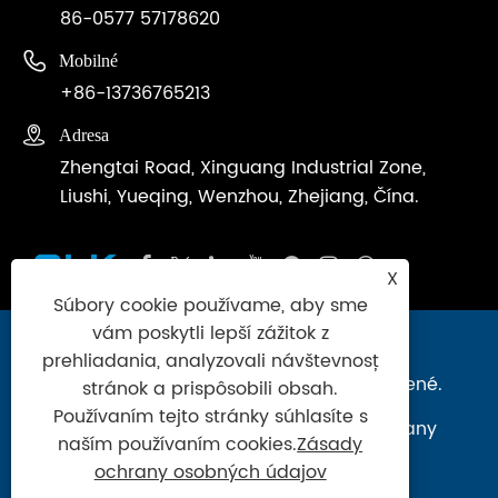
86-0577 57178620

Mobilné
+86-13736765213

Adresa
Zhengtai Road, Xinguang Industrial Zone,
Liushi, Yueqing, Wenzhou, Zhejiang, Čína.
X
Súbory cookie používame, aby sme
vám poskytli lepší zážitok z
Copyright © 2024 Zhejiang Ouleikai
prehliadania, analyzovali návštevnosť
Pneumatic Co., Ltd. Všetky práva vyhradené.
stránok a prispôsobili obsah.
Používaním tejto stránky súhlasíte s
Links
|
Sitemap
|
RSS
|
XML
|
Zásady ochrany
naším používaním cookies.
Zásady
osobných údajov
ochrany osobných údajov