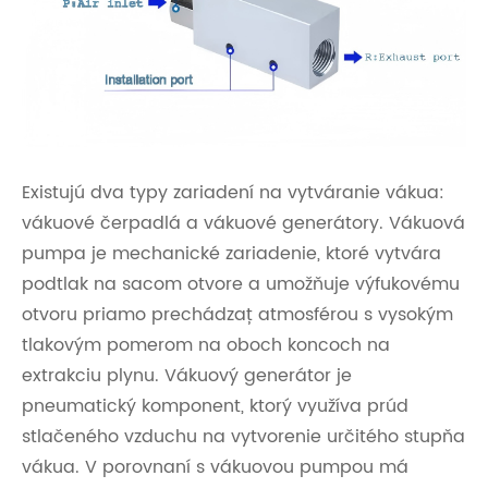
Existujú dva typy zariadení na vytváranie vákua:
vákuové čerpadlá a vákuové generátory. Vákuová
pumpa je mechanické zariadenie, ktoré vytvára
podtlak na sacom otvore a umožňuje výfukovému
otvoru priamo prechádzať atmosférou s vysokým
tlakovým pomerom na oboch koncoch na
extrakciu plynu. Vákuový generátor je
pneumatický komponent, ktorý využíva prúd
stlačeného vzduchu na vytvorenie určitého stupňa
vákua. V porovnaní s vákuovou pumpou má