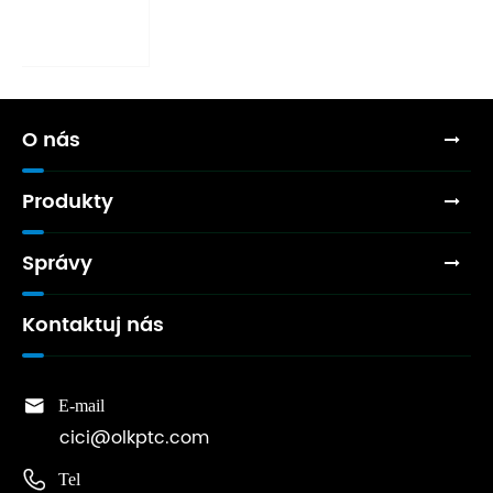
hlavne?
Vidieť viac >>
O nás
Produkty
Správy
Kontaktuj nás

E-mail
cici@olkptc.com

Tel