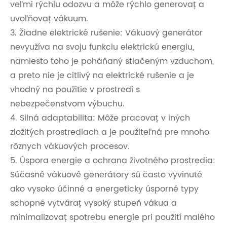
veľmi rýchlu odozvu a môže rýchlo generovať a
uvoľňovať vákuum.
3. Žiadne elektrické rušenie: Vákuový generátor
nevyužíva na svoju funkciu elektrickú energiu,
namiesto toho je poháňaný stlačeným vzduchom,
a preto nie je citlivý na elektrické rušenie a je
vhodný na použitie v prostredí s
nebezpečenstvom výbuchu.
4. Silná adaptabilita: Môže pracovať v iných
zložitých prostrediach a je použiteľná pre mnoho
rôznych vákuových procesov.
5. Úspora energie a ochrana životného prostredia:
Súčasné vákuové generátory sú často vyvinuté
ako vysoko účinné a energeticky úsporné typy
schopné vytvárať vysoký stupeň vákua a
minimalizovať spotrebu energie pri použití malého