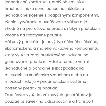
jednoduchú konštrukciu, malý objem, nízku
hmotnosť, nízku cenu, pohodlnú inštaláciu,
jednoduché zloženie s podpornými komponentmi,
rýchle vytváranie a uvoľňovanie vákua a je
vhodné na prerušovanú prácu s nízkym prietokom,
vhodné na rozptýlené použitie
Vákuový generátor je nový typ účinného, ​​čistého,
ekonomického a malého vákuového komponentu,
ktorý využíva zdroj pretlakového vzduchu na
generovanie podtlaku. Vďaka tomu je veľmi
jednoduché a pohodlné získať podtlak na
miestach so stlačeným vzduchom alebo na
miestach, kde je v pneumatickom systéme
potrebný pretlak aj podtlak.
Tradičným využitím vákuových generátorov je
použitie prísaviek na adsorbovanie a transport