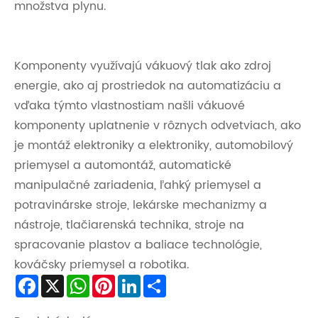
množstva plynu.
Komponenty využívajú vákuový tlak ako zdroj
energie, ako aj prostriedok na automatizáciu a
vďaka týmto vlastnostiam našli vákuové
komponenty uplatnenie v rôznych odvetviach, ako
je montáž elektroniky a elektroniky, automobilový
priemysel a automontáž, automatické
manipulačné zariadenia, ľahký priemysel a
potravinárske stroje, lekárske mechanizmy a
nástroje, tlačiarenská technika, stroje na
spracovanie plastov a baliace technológie,
kováčsky priemysel a robotika.
Facebook
X
WhatsApp
Pinterest
LinkedIn
Share