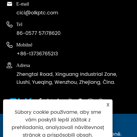

E-mail
cici@olkptc.com

Tel
86-0577 57178620

Mobilné
+86-13736765213

Adresa
Zhengtai Road, Xinguang Industrial Zone,
Liushi, Yueqing, Wenzhou, Zhejiang, Čína.
X
Súbory cookie používame, aby sme
vám poskytli lepší zážitok z
Copyright © 2024 Zhejiang Ouleikai
prehliadania, analyzovali návštevnosť
Pneumatic Co., Ltd. Všetky práva vyhradené.
stránok a prispôsobili obsah.