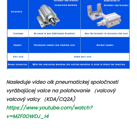
Nasleduje video olk pneumatickej spoločnosti
vyrábajúcej valce na polohovanie （valcový
valcový valcy （KDA/CQ2A)
https://www.youtube.com/watch?
v=MZF0OWDJ_I4