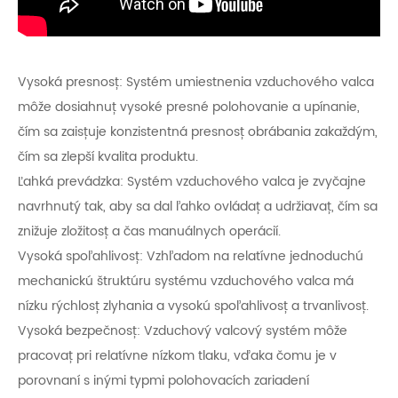
Vysoká presnosť: Systém umiestnenia vzduchového valca
môže dosiahnuť vysoké presné polohovanie a upínanie,
čím sa zaisťuje konzistentná presnosť obrábania zakaždým,
čím sa zlepší kvalita produktu.
Ľahká prevádzka: Systém vzduchového valca je zvyčajne
navrhnutý tak, aby sa dal ľahko ovládať a udržiavať, čím sa
znižuje zložitosť a čas manuálnych operácií.
Vysoká spoľahlivosť: Vzhľadom na relatívne jednoduchú
mechanickú štruktúru systému vzduchového valca má
nízku rýchlosť zlyhania a vysokú spoľahlivosť a trvanlivosť.
Vysoká bezpečnosť: Vzduchový valcový systém môže
pracovať pri relatívne nízkom tlaku, vďaka čomu je v
porovnaní s inými typmi polohovacích zariadení