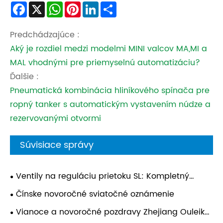
Facebook
X
WhatsApp
Pinterest
LinkedIn
Share
Predchádzajúce :
Aký je rozdiel medzi modelmi MINI valcov MA,MI a
MAL vhodnými pre priemyselnú automatizáciu?
Ďalšie :
Pneumatická kombinácia hliníkového spínača pre
ropný tanker s automatickým vystavením núdze a
rezervovanými otvormi
Súvisiace správy
Ventily na reguláciu prietoku SL: Kompletný
sprievodca štruktúrou, funkciou a aplikáciami
Čínske novoročné sviatočné oznámenie
Vianoce a novoročné pozdravy Zhejiang Ouleikai