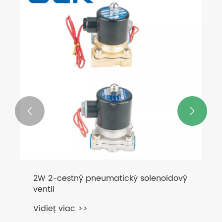


2W 2-cestný pneumatický solenoidový
ventil
Vidieť viac >>