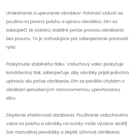
Umiestnenie a upevnenie obrobkov: Polohací vzduch sa
používa na presnú polohu a opravu obrobkov, čím sa
zabezpečí, že zostanú stabilné počas procesu obrábania
bez posunu. To je rozhodujúce pre zabezpečenie presnosti
rytia.
Poskytnutie stabilného tlaku: Vzduchový valec poskytuje
konzistentný tlak, zabezpečuje, aby obrobky prijali jednotnú
upínaciu silu počas obrábania, čím sa predišlo chybám o
obrábaní spôsobených nerovnomernou upevňovacou
silou.
Zlepšenie efektívnosti obrábania: Používanie vzduchového
valca na polohu a obrobky na svorky môže výrazne skrátiť
čas manuálnej prevádzky a zlepšiť účinnosť obrábania.